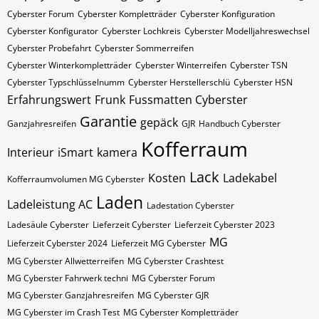
Cyberster Forum
Cyberster Kompletträder
Cyberster Konfiguration
Cyberster Konfigurator
Cyberster Lochkreis
Cyberster Modelljahreswechsel
Cyberster Probefahrt
Cyberster Sommerreifen
Cyberster Winterkompletträder
Cyberster Winterreifen
Cyberster​​​​ TSN
Cyberster​​​​ Typschlüsselnumm
Cyberster​​​​​ Herstellerschlü
Cyberster​​​​​ HSN
Erfahrungswert
Frunk
Fussmatten Cyberster
Garantie
gepäck
Ganzjahresreifen
GJR
Handbuch Cyberster
Kofferraum
Interieur
iSmart
kamera
Lack
Kosten
Ladekabel
Kofferraumvolumen MG Cyberster
Laden
Ladeleistung AC
Ladestation Cyberster
Ladesäule Cyberster
Lieferzeit Cyberster
Lieferzeit Cyberster 2023
MG
Lieferzeit Cyberster 2024
Lieferzeit MG Cyberster
MG Cyberster Allwetterreifen
MG Cyberster Crashtest
MG Cyberster Fahrwerk techni
MG Cyberster Forum
MG Cyberster Ganzjahresreifen
MG Cyberster GJR
MG Cyberster im Crash Test
MG Cyberster Kompletträder