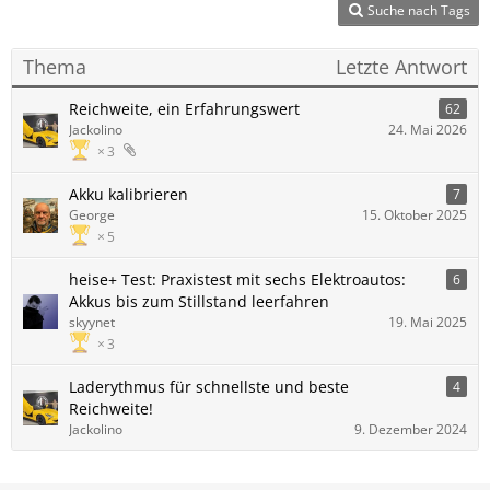
Suche nach Tags
Thema
Letzte Antwort
Reichweite, ein Erfahrungswert
62
Jackolino
24. Mai 2026
3
Akku kalibrieren
7
George
15. Oktober 2025
5
heise+ Test: Praxistest mit sechs Elektroautos:
6
Akkus bis zum Stillstand leerfahren
skyynet
19. Mai 2025
3
Laderythmus für schnellste und beste
4
Reichweite!
Jackolino
9. Dezember 2024