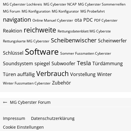
MG Cyberster Lochkreis
MG Cyberster NCAP
MG Cyberster Sommerreifen
MG Forum
MG Konfiguration
MG Konfigurator
MG Probefahrt
navigation
ota
PDC
Online Manuel Cyberster
PDF Cyberster
reichweite
Reaktion
Rettungsdatenblatt MG Cyberste
Scheibenwischer
Scheinwerfer
Rettungskarte MG Cyberster
Software
Schlüssel
Sommer Fussmatten Cyberster
Tesla
Soundsystem
spiegel
Subwoofer
Türdämmung
Verbrauch
Türen auffällig
Vorstellung
Winter
Zubehör
Winter Fussmatten Cyberster
MG Cyberster Forum
Impressum
Datenschutzerklärung
Cookie Einstellungen