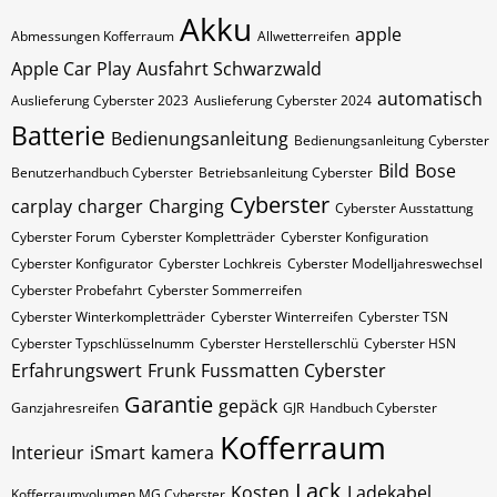
Akku
apple
Abmessungen Kofferraum
Allwetterreifen
Apple Car Play
Ausfahrt Schwarzwald
automatisch
Auslieferung Cyberster 2023
Auslieferung Cyberster 2024
Batterie
Bedienungsanleitung
Bedienungsanleitung Cyberster
Bild
Bose
Benutzerhandbuch Cyberster
Betriebsanleitung Cyberster
Cyberster
carplay
charger
Charging
Cyberster Ausstattung
Cyberster Forum
Cyberster Kompletträder
Cyberster Konfiguration
Cyberster Konfigurator
Cyberster Lochkreis
Cyberster Modelljahreswechsel
Cyberster Probefahrt
Cyberster Sommerreifen
Cyberster Winterkompletträder
Cyberster Winterreifen
Cyberster​​​​ TSN
Cyberster​​​​ Typschlüsselnumm
Cyberster​​​​​ Herstellerschlü
Cyberster​​​​​ HSN
Erfahrungswert
Frunk
Fussmatten Cyberster
Garantie
gepäck
Ganzjahresreifen
GJR
Handbuch Cyberster
Kofferraum
Interieur
iSmart
kamera
Lack
Kosten
Ladekabel
Kofferraumvolumen MG Cyberster