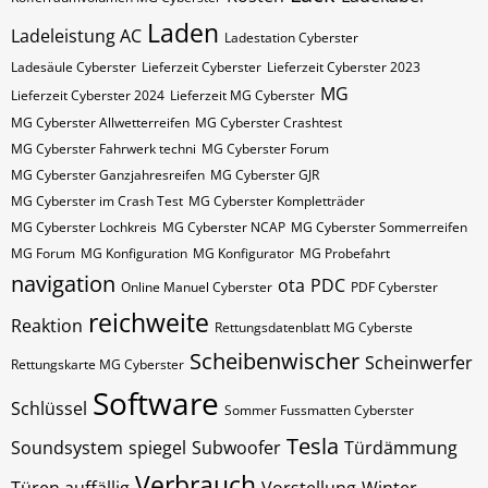
Laden
Ladeleistung AC
Ladestation Cyberster
Ladesäule Cyberster
Lieferzeit Cyberster
Lieferzeit Cyberster 2023
MG
Lieferzeit Cyberster 2024
Lieferzeit MG Cyberster
MG Cyberster Allwetterreifen
MG Cyberster Crashtest
MG Cyberster Fahrwerk techni
MG Cyberster Forum
MG Cyberster Ganzjahresreifen
MG Cyberster GJR
MG Cyberster im Crash Test
MG Cyberster Kompletträder
MG Cyberster Lochkreis
MG Cyberster NCAP
MG Cyberster Sommerreifen
MG Forum
MG Konfiguration
MG Konfigurator
MG Probefahrt
navigation
ota
PDC
Online Manuel Cyberster
PDF Cyberster
reichweite
Reaktion
Rettungsdatenblatt MG Cyberste
Scheibenwischer
Scheinwerfer
Rettungskarte MG Cyberster
Software
Schlüssel
Sommer Fussmatten Cyberster
Tesla
Soundsystem
spiegel
Subwoofer
Türdämmung
Verbrauch