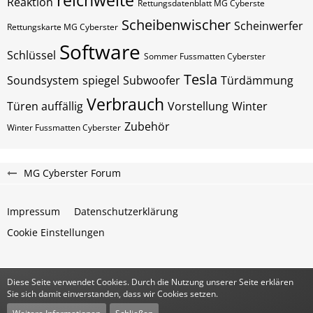
reichweite
Reaktion
Rettungsdatenblatt MG Cyberste
Scheibenwischer
Scheinwerfer
Rettungskarte MG Cyberster
Software
Schlüssel
Sommer Fussmatten Cyberster
Tesla
Soundsystem
spiegel
Subwoofer
Türdämmung
Verbrauch
Türen auffällig
Vorstellung
Winter
Zubehör
Winter Fussmatten Cyberster
MG Cyberster Forum
Impressum
Datenschutzerklärung
Cookie Einstellungen
Diese Seite verwendet Cookies. Durch die Nutzung unserer Seite erklären
Community-Software:
WoltLab Suite™
Sie sich damit einverstanden, dass wir Cookies setzen.
Stil:
Classic
von
cls-design