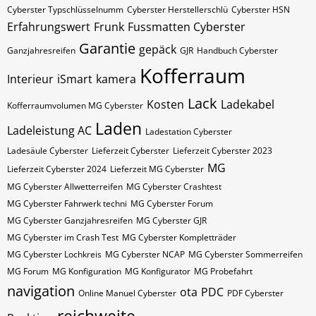
Cyberster​​​​ Typschlüsselnumm
Cyberster​​​​​ Herstellerschlü
Cyberster​​​​​ HSN
Erfahrungswert
Frunk
Fussmatten Cyberster
Garantie
gepäck
Ganzjahresreifen
GJR
Handbuch Cyberster
Kofferraum
Interieur
iSmart
kamera
Lack
Kosten
Ladekabel
Kofferraumvolumen MG Cyberster
Laden
Ladeleistung AC
Ladestation Cyberster
Ladesäule Cyberster
Lieferzeit Cyberster
Lieferzeit Cyberster 2023
MG
Lieferzeit Cyberster 2024
Lieferzeit MG Cyberster
MG Cyberster Allwetterreifen
MG Cyberster Crashtest
MG Cyberster Fahrwerk techni
MG Cyberster Forum
MG Cyberster Ganzjahresreifen
MG Cyberster GJR
MG Cyberster im Crash Test
MG Cyberster Kompletträder
MG Cyberster Lochkreis
MG Cyberster NCAP
MG Cyberster Sommerreifen
MG Forum
MG Konfiguration
MG Konfigurator
MG Probefahrt
navigation
ota
PDC
Online Manuel Cyberster
PDF Cyberster