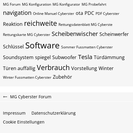
MG Forum
MG Konfiguration
MG Konfigurator
MG Probefahrt
navigation
ota
PDC
Online Manuel Cyberster
PDF Cyberster
reichweite
Reaktion
Rettungsdatenblatt MG Cyberste
Scheibenwischer
Scheinwerfer
Rettungskarte MG Cyberster
Software
Schlüssel
Sommer Fussmatten Cyberster
Tesla
Soundsystem
spiegel
Subwoofer
Türdämmung
Verbrauch
Türen auffällig
Vorstellung
Winter
Zubehör
Winter Fussmatten Cyberster
MG Cyberster Forum
Impressum
Datenschutzerklärung
Cookie Einstellungen