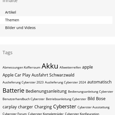
Inhalte
Artikel
Themen
Bilder und Videos
Tags
Akku
apple
Abmessungen Kofferraum
Allwetterreifen
Apple Car Play
Ausfahrt Schwarzwald
automatisch
Auslieferung Cyberster 2023
Auslieferung Cyberster 2024
Batterie
Bedienungsanleitung
Bedienungsanleitung Cyberster
Bild
Bose
Benutzerhandbuch Cyberster
Betriebsanleitung Cyberster
Cyberster
carplay
charger
Charging
Cyberster Ausstattung
Cyberster Forum
Cyberster Kompletträder
Cyberster Konfiguration