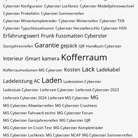
Cyberster Konfigurator
Cyberster Lochkreis
Cyberster Modelljahreswechsel
Cyberster Probefahrt
Cyberster Sommerreifen
Cyberster Winterkompletträder
Cyberster Winterreifen
Cyberster​​​​ TSN
Cyberster​​​​ Typschlüsselnumm
Cyberster​​​​​ Herstellerschlü
Cyberster​​​​​ HSN
Erfahrungswert
Frunk
Fussmatten Cyberster
Garantie
gepäck
Ganzjahresreifen
GJR
Handbuch Cyberster
Kofferraum
Interieur
iSmart
kamera
Lack
Kosten
Ladekabel
Kofferraumvolumen MG Cyberster
Laden
Ladeleistung AC
Ladestation Cyberster
Ladesäule Cyberster
Lieferzeit Cyberster
Lieferzeit Cyberster 2023
MG
Lieferzeit Cyberster 2024
Lieferzeit MG Cyberster
MG Cyberster Allwetterreifen
MG Cyberster Crashtest
MG Cyberster Fahrwerk techni
MG Cyberster Forum
MG Cyberster Ganzjahresreifen
MG Cyberster GJR
MG Cyberster im Crash Test
MG Cyberster Kompletträder
MG Cyberster Lochkreis
MG Cyberster NCAP
MG Cyberster Sommerreifen