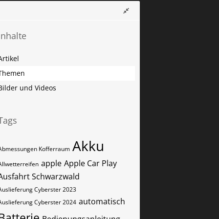
Inhalte
Artikel
Themen
Bilder und Videos
Tags
Akku
Abmessungen Kofferraum
apple
Apple Car Play
Allwetterreifen
Ausfahrt Schwarzwald
Auslieferung Cyberster 2023
automatisch
Auslieferung Cyberster 2024
Batterie