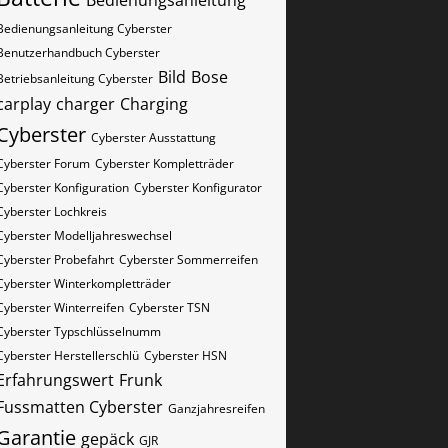
Bedienungsanleitung
Bedienungsanleitung Cyberster
Benutzerhandbuch Cyberster
Bild
Bose
Betriebsanleitung Cyberster
carplay
charger
Charging
Cyberster
Cyberster Ausstattung
Cyberster Forum
Cyberster Kompletträder
Cyberster Konfiguration
Cyberster Konfigurator
Cyberster Lochkreis
Cyberster Modelljahreswechsel
Cyberster Probefahrt
Cyberster Sommerreifen
Cyberster Winterkompletträder
Cyberster Winterreifen
Cyberster​​​​ TSN
Cyberster​​​​ Typschlüsselnumm
Cyberster​​​​​ Herstellerschlü
Cyberster​​​​​ HSN
Erfahrungswert
Frunk
Fussmatten Cyberster
Ganzjahresreifen
Garantie
gepäck
GJR