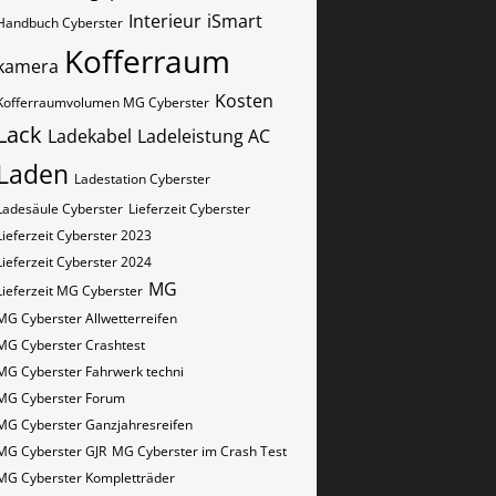
Interieur
iSmart
Handbuch Cyberster
Kofferraum
kamera
Kosten
Kofferraumvolumen MG Cyberster
Lack
Ladekabel
Ladeleistung AC
Laden
Ladestation Cyberster
Ladesäule Cyberster
Lieferzeit Cyberster
Lieferzeit Cyberster 2023
Lieferzeit Cyberster 2024
MG
Lieferzeit MG Cyberster
MG Cyberster Allwetterreifen
MG Cyberster Crashtest
MG Cyberster Fahrwerk techni
MG Cyberster Forum
MG Cyberster Ganzjahresreifen
MG Cyberster GJR
MG Cyberster im Crash Test
MG Cyberster Kompletträder