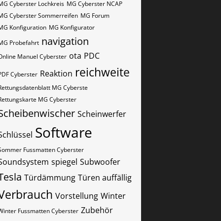
MG Cyberster Lochkreis
MG Cyberster NCAP
MG Cyberster Sommerreifen
MG Forum
MG Konfiguration
MG Konfigurator
navigation
MG Probefahrt
ota
PDC
Online Manuel Cyberster
reichweite
Reaktion
PDF Cyberster
Rettungsdatenblatt MG Cyberste
Rettungskarte MG Cyberster
Scheibenwischer
Scheinwerfer
Software
Schlüssel
Sommer Fussmatten Cyberster
Soundsystem
spiegel
Subwoofer
Tesla
Türdämmung
Türen auffällig
Verbrauch
Vorstellung
Winter
Zubehör
Winter Fussmatten Cyberster