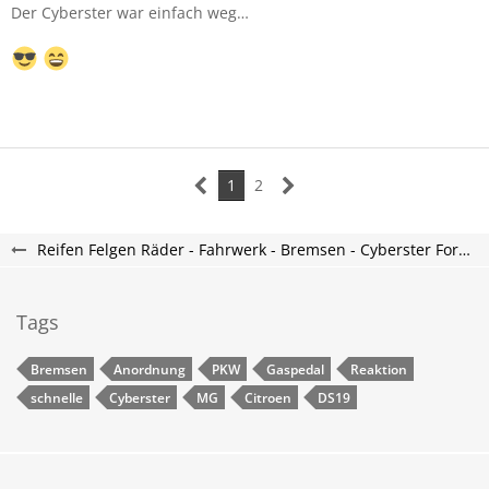
Der Cyberster war einfach weg…
1
2
Reifen Felgen Räder - Fahrwerk - Bremsen - Cyberster Forum
Tags
Bremsen
Anordnung
PKW
Gaspedal
Reaktion
schnelle
Cyberster
MG
Citroen
DS19